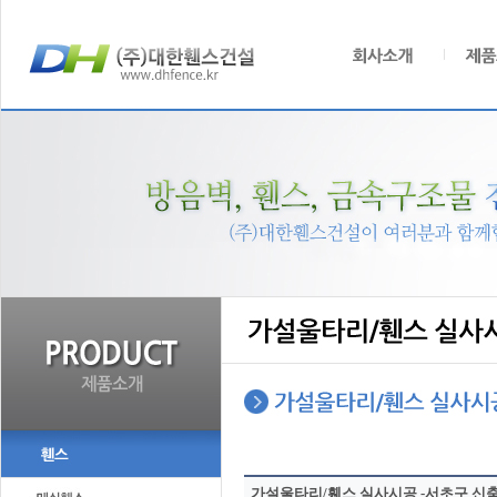
가설울타리/휀스 실사시공 -서초구 신